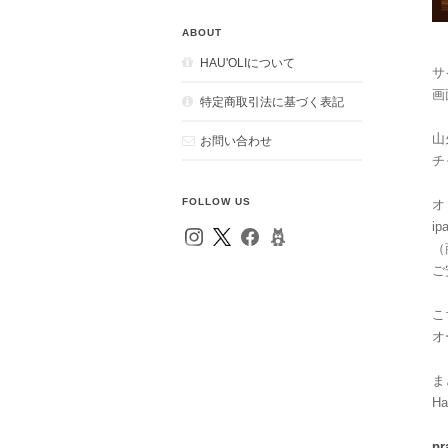
ABOUT
HAU'OLIについて
サイ
画
特定商取引法に基づく表記
山
お問い合わせ
チ
FOLLOW US
オ
i
（
ご
こ
オ
ま
Ha
pr