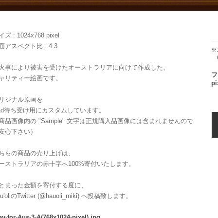
ズ : 1024x768 pixel
面アスペクト比 : 4:3
※こちらの商品はダウンロ
火事により被害を受けたオーストラリアに向けて作成した、
フ
ャリティー絵画です。
pi
リジナル原画を
pad待ち受け用にカスタムしています。
商品画像内の "Sample" 文字は正規購入品画像には含まれませんので
安心下さい）
ちらの商品の売り上げは、
ーストラリアの赤十字へ100%寄付いたします。
とまった金額を寄付する度に、
u'oliのTwitter (@hauoli_miki) へ投稿致します。
ay-for-Aus-3-A(768x1024-pixel).jpg