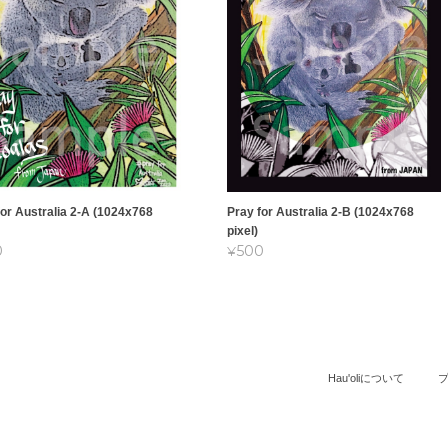
for Australia 2-A (1024x768
Pray for Australia 2-B (1024x768
pixel)
0
¥500
Hau'oliについて