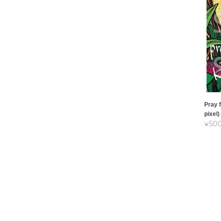
Pray 
pixel)
¥50