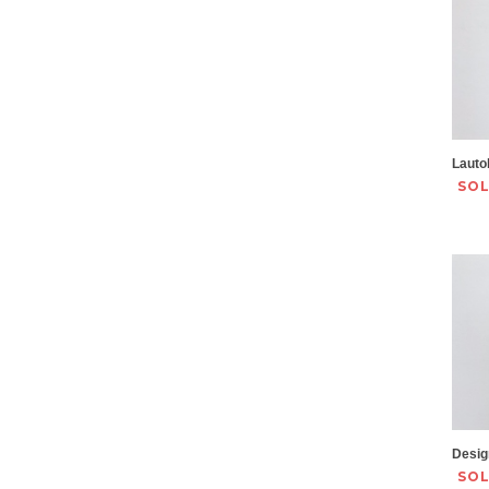
Lauto
SO
Desig
SO