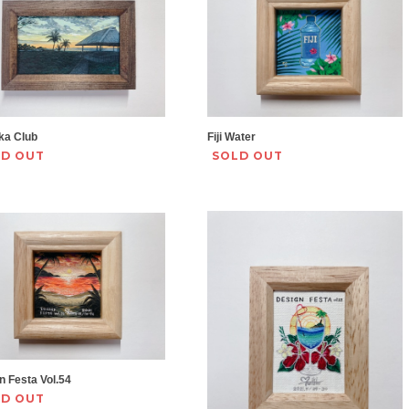
ka Club
Fiji Water
LD OUT
SOLD OUT
n Festa Vol.54
LD OUT