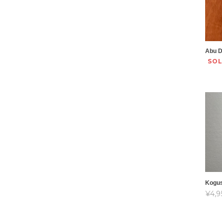
Abu D
SO
Kogu
¥4,9