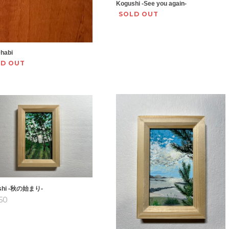
Kogushi -See you again-
SOLD OUT
habi
LD OUT
shi -秋の始まり-
50