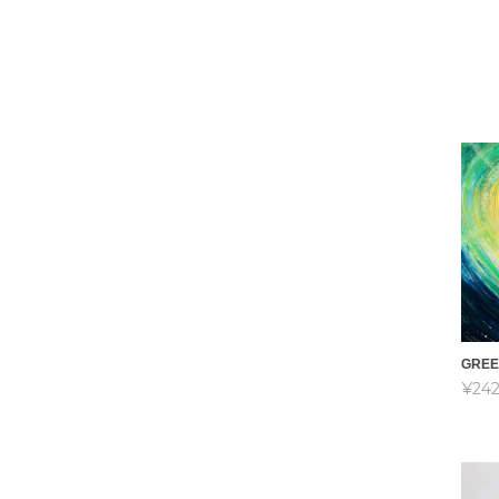
GREE
¥242