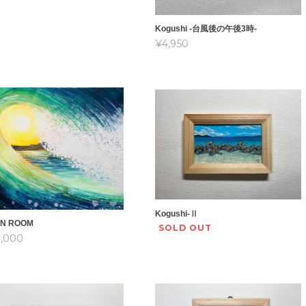
Kogushi -台風後の午後3時-
¥4,950
Kogushi-Ⅱ
N ROOM
SOLD OUT
,000