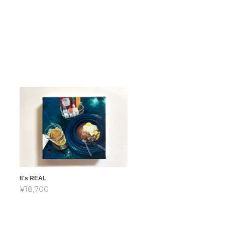
It's REAL
¥18,700