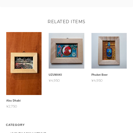
RELATED ITEMS
UZUMAKI
Phuket Beer
¥4,950
¥4,950
Abu Dhabi
¥2,750
CATEGORY