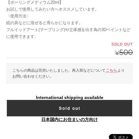
【ポーリングメディウム20ml】
お試しで使用してみたい方へオススメしています。
〈使用方法〉
絵の具などに混ぜると滑らかになります。
フルイッドアート(マーブリング)や立体感を出す為の3Dペイントなど
に使用できます。
SOLD OUT
500
¥
こちらの商品は完売いたしました。再入荷などについて
こちら
より
お問い合わせください。
International shipping available
Sold out
日本国内にお住まいの方向け