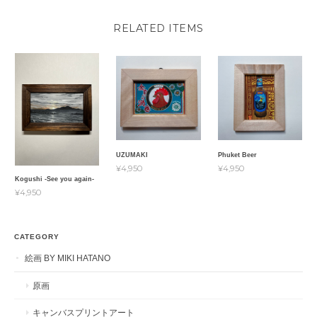
RELATED ITEMS
UZUMAKI
Phuket Beer
¥4,950
¥4,950
Kogushi -See you again-
¥4,950
CATEGORY
絵画 BY MIKI HATANO
原画
キャンバスプリントアート