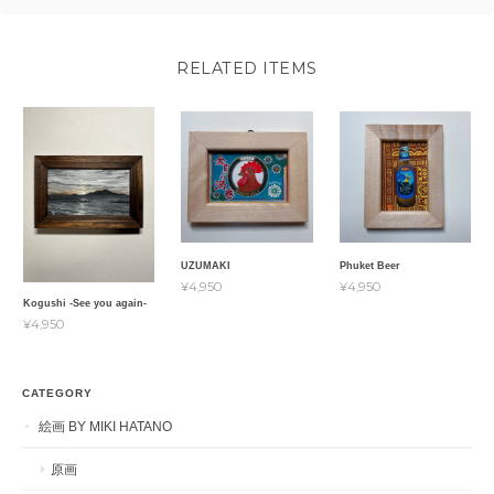
RELATED ITEMS
UZUMAKI
Phuket Beer
¥4,950
¥4,950
Kogushi -See you again-
¥4,950
CATEGORY
絵画 BY MIKI HATANO
原画