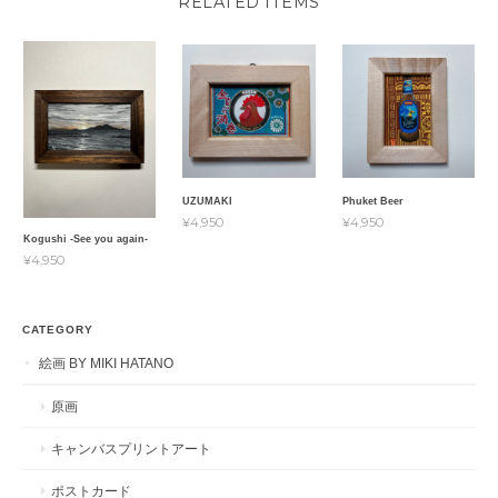
RELATED ITEMS
UZUMAKI
Phuket Beer
¥4,950
¥4,950
Kogushi -See you again-
¥4,950
CATEGORY
絵画 BY MIKI HATANO
原画
キャンバスプリントアート
ポストカード