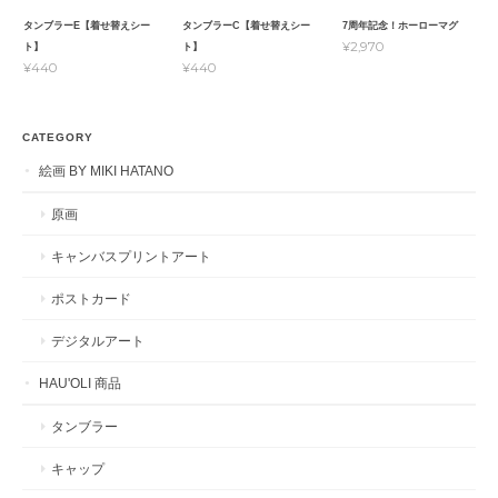
タンブラーE【着せ替えシー
タンブラーC【着せ替えシー
7周年記念！ホーローマグ
¥2,970
ト】
ト】
¥440
¥440
CATEGORY
絵画 BY MIKI HATANO
原画
キャンバスプリントアート
ポストカード
デジタルアート
HAU'OLI 商品
タンブラー
キャップ